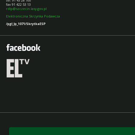
tel. 91 43 28 700
fax 91 422 53 13
rdlp@szczecin.lasy.gov.pl
Elektroniczna Skrzynka Podawcza
/pgl_lp_1071/SkrytkaESP