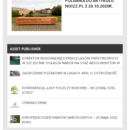
POLEMIKA DO ARTYKUŁU
NOIZZ.PL Z 20.10.2020R.
ASSET PUBLISHER
ASSET PUBLISHER
DYREKTOR REGIONALNEJ DYREKCJI LASÓW PAŃSTWOWYCH
W SZCZECINIE OGŁASZA NABÓR NA STAŻ ABSOLWENTÓW W
NADZOROWANYCH JEDNOSTKACH
ZAGROŻENIE POŻAROWE W LASACH. APEL O OSTROŻNOŚĆ
KONFERENCJA „LASY PUSZCZY BUKOWEJ – WCZORAJ, DZIŚ,
JUTRO”
OŚWIADCZENIE
EUROPEJSKI DZIEŃ PARKÓW NARODOWYCH – 24 MAJA 2026
ROKU