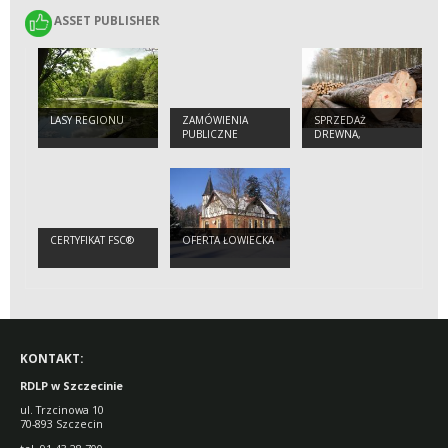
ASSET PUBLISHER
ASSET PUBLISHER
LASY REGIONU
ZAMÓWIENIA
SPRZEDAŻ
PUBLICZNE
DREWNA,
SADZONEK I
CHOINEK
CERTYFIKAT FSC®
OFERTA ŁOWIECKA
KONTAKT:
RDLP w Szczecinie
ul. Trzcinowa 10
70-893 Szczecin