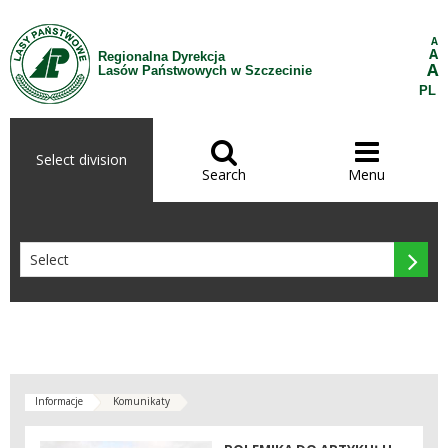
Skip to Content
A
A
Regionalna Dyrekcja
A
Lasów Państwowych w Szczecinie
PL


Select division
Search
Menu

Informacje
Komunikaty