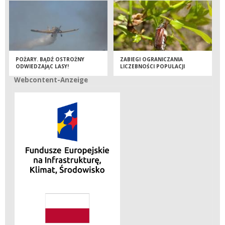
POŻARY. BĄDŹ OSTROŻNY
ZABIEGI OGRANICZANIA
ODWIEDZAJĄC LASY!
LICZEBNOŚCI POPULACJI
OWADÓW LIŚCIOŻERNYCH
Webcontent-Anzeige
Webcontent-Anzeige