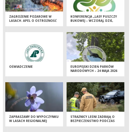
ZAGROŻENIE POŻAROWE W
KONFERENCJA „LASY PUSZCZY
LASACH. APEL O OSTROŻNOŚĆ
BUKOWEJ – WCZORAJ, DZIŚ,
JUTRO”
OŚWIADCZENIE
EUROPEJSKI DZIEŃ PARKÓW
NARODOWYCH – 24 MAJA 2026
ROKU
ZAPRASZAMY DO WYPOCZYNKU
STRAŻNICY LEŚNI ZADBAJĄ O
W LASACH REGIONALNEJ
BEZPIECZEŃSTWO PODCZAS
DYREKCJI LASÓW
MAJÓWKI
PAŃSTWOWYCH W SZCZECINIE