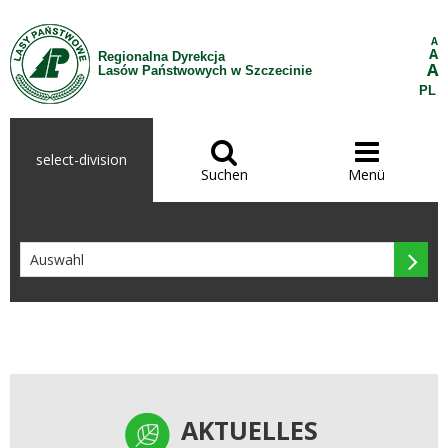
Zum Inhalt wechseln
A
A
Regionalna Dyrekcja
A
Lasów Państwowych w Szczecinie
PL


select-division
Suchen
Menü

AKTUELLES
AKTUELLES