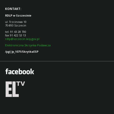
KONTAKT:
RDLP w Szczecinie
ul. Trzcinowa 10
70-893 Szczecin
tel. 91 43 28 700
fax 91 422 53 13
rdlp@szczecin.lasy.gov.pl
Elektroniczna Skrzynka Podawcza
/pgl_lp_1071/SkrytkaESP