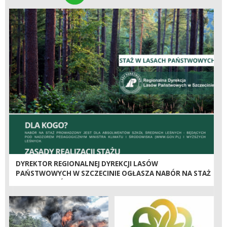
DYREKTOR REGIONALNEJ DYREKCJI LASÓW
PAŃSTWOWYCH W SZCZECINIE OGŁASZA NABÓR NA STAŻ
ABSOLWENTÓW W NADZOROWANYCH JEDNOSTKACH