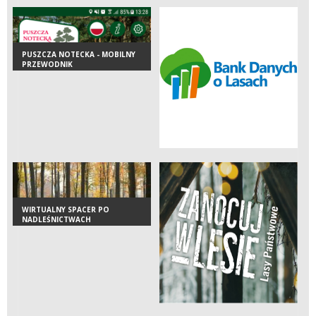
PUSZCZA NOTECKA - MOBILNY
PRZEWODNIK
WIRTUALNY SPACER PO
NADLEŚNICTWACH
REGIONALNEJ DYREKCJI LASÓW
PAŃSTWOWYCH W SZCZECINIE.