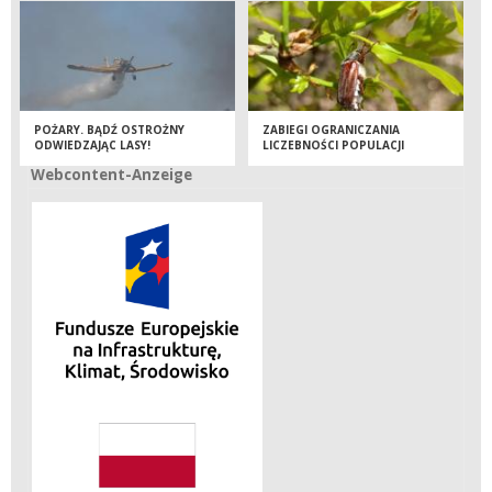
POŻARY. BĄDŹ OSTROŻNY
ZABIEGI OGRANICZANIA
ODWIEDZAJĄC LASY!
LICZEBNOŚCI POPULACJI
OWADÓW LIŚCIOŻERNYCH
Webcontent-Anzeige
Webcontent-Anzeige