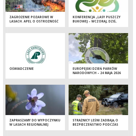
ZAGROŻENIE POŻAROWE W
KONFERENCJA „LASY PUSZCZY
LASACH. APEL O OSTROŻNOŚĆ
BUKOWEJ – WCZORAJ, DZIŚ,
JUTRO”
OŚWIADCZENIE
EUROPEJSKI DZIEŃ PARKÓW
NARODOWYCH – 24 MAJA 2026
ROKU
ZAPRASZAMY DO WYPOCZYNKU
STRAŻNICY LEŚNI ZADBAJĄ O
W LASACH REGIONALNEJ
BEZPIECZEŃSTWO PODCZAS
DYREKCJI LASÓW
MAJÓWKI
PAŃSTWOWYCH W SZCZECINIE