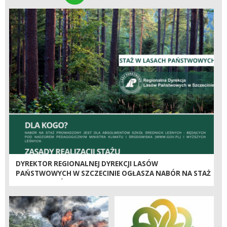
DYREKTOR REGIONALNEJ DYREKCJI LASÓW
PAŃSTWOWYCH W SZCZECINIE OGŁASZA NABÓR NA STAŻ
ABSOLWENTÓW W NADZOROWANYCH JEDNOSTKACH