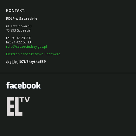
KONTAKT:
RDLP w Szczecinie
ul. Trzcinowa 10
70-893 Szczecin
tel. 91 43 28 700
fax 91 422 53 13
rdlp@szczecin.lasy.gov.pl
Elektroniczna Skrzynka Podawcza
/pgl_lp_1071/SkrytkaESP