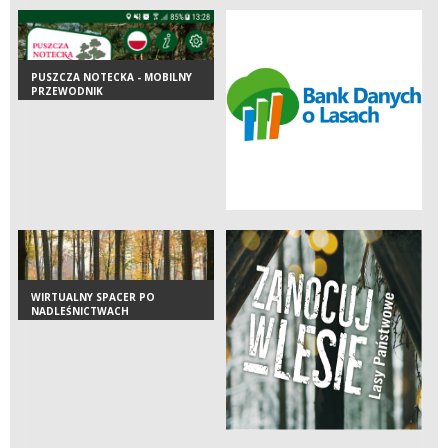
PUSZCZA NOTECKA - MOBILNY
PRZEWODNIK
WIRTUALNY SPACER PO
NADLEŚNICTWACH
REGIONALNEJ DYREKCJI LASÓW
PAŃSTWOWYCH W SZCZECINIE.