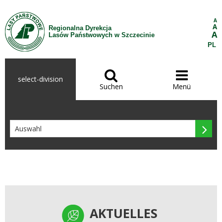
Zum Inhalt wechseln
A
A
Regionalna Dyrekcja
A
Lasów Państwowych w Szczecinie
PL


select-division
Suchen
Menü

AKTUELLES
AKTUELLES